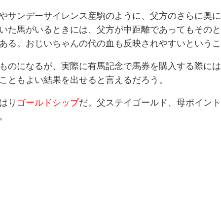
やサンデーサイレンス産駒のように、父方のさらに奥に
いた馬がいるときには、父方が中距離であってもそのと
ある。おじいちゃんの代の血も反映されやすいというこ
ものになるが、実際に有馬記念で馬券を購入する際には
こともよい結果を出せると言えるだろう。
はり
ゴールドシップ
だ。父ステイゴールド、母ポイント
。