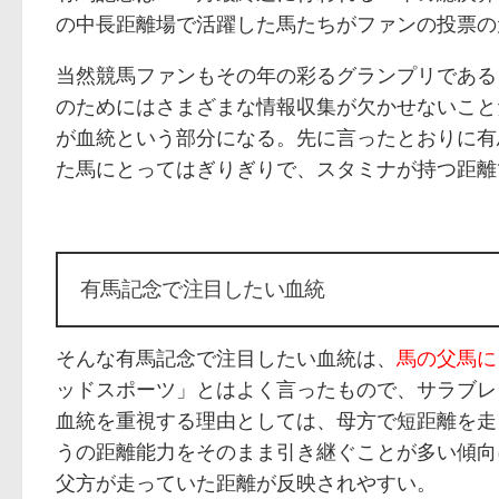
の中長距離場で活躍した馬たちがファンの投票の
当然競馬ファンもその年の彩るグランプリである
のためにはさまざまな情報収集が欠かせないこと
が血統という部分になる。先に言ったとおりに有
た馬にとってはぎりぎりで、スタミナが持つ距離
有馬記念で注目したい血統
そんな有馬記念で注目したい血統は、
馬の父馬に
ッドスポーツ」とはよく言ったもので、サラブレ
血統を重視する理由としては、母方で短距離を走
うの距離能力をそのまま引き継ぐことが多い傾向
父方が走っていた距離が反映されやすい。