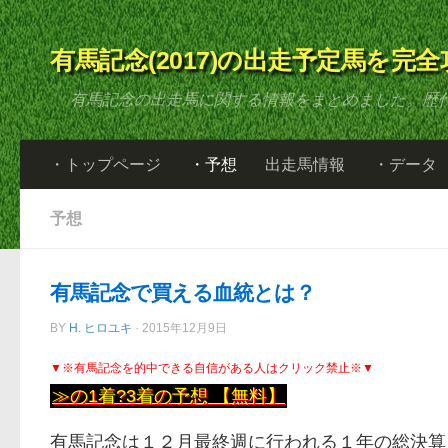
有馬記念(2017)の出走予定馬を完
有馬記念の出走馬に関する情報をまとめました。歴代
・トップページ
・予想
出走馬情報
・データ
予想
有馬記念で買える血統とは？
BY
H. ヒロユキ
· 2015年12月9日
▼※有馬記念を的中できる自信がある人はクリック禁止※▼
≫
の1着?3着の予想 【無料】
有馬記念は１２月最終週に行われる１年の総決算