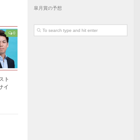
皐月賞の予想
0
スト
サイ