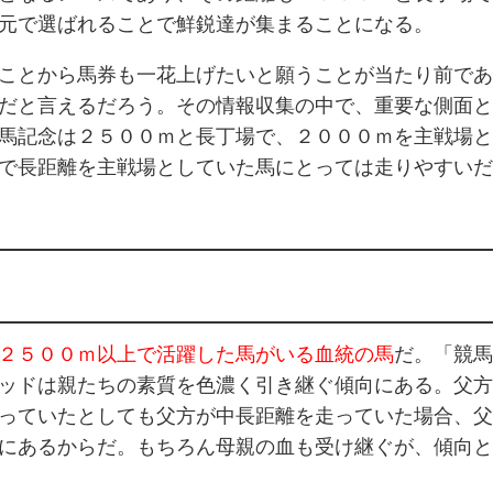
元で選ばれることで鮮鋭達が集まることになる。
ことから馬券も一花上げたいと願うことが当たり前であ
だと言えるだろう。その情報収集の中で、重要な側面と
馬記念は２５００ｍと長丁場で、２０００ｍを主戦場と
で長距離を主戦場としていた馬にとっては走りやすいだ
２５００ｍ以上で活躍した馬がいる血統の馬
だ。「競馬
ッドは親たちの素質を色濃く引き継ぐ傾向にある。父方
っていたとしても父方が中長距離を走っていた場合、父
にあるからだ。もちろん母親の血も受け継ぐが、傾向と