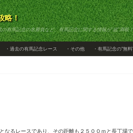
全攻略！
の有馬記念の名勝負など、有馬記念に関する情報が"超"満載
・過去の有馬記念レース
・その他
・有馬記念の”無料
となるレースであり、その距離も２５００ｍと長丁場で